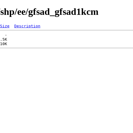
/shp/ee/gfsad_gfsad1kcm
Size
Description
  -   

.5K  
