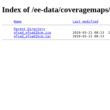
Index of /ee-data/coveragemaps
Name
Last modified
Parent Directory
                                 
gfsad_gfsad1kcm.zip
           2019-03-21 08:13  1
gfsad_gfsad1kcm.tar