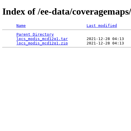
Index of /ee-data/coveragemap
Name
Last modified
Parent Directory
                                 
lpcs_modis_mcd12q1.tar
        2021-12-28 04:13   
lpcs_modis_mcd12q1.zip