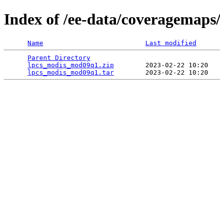
Index of /ee-data/coveragemap
Name
Last modified
Parent Directory
                                 
lpcs_modis_mod09q1.zip
        2023-02-22 10:20   
lpcs_modis_mod09q1.tar