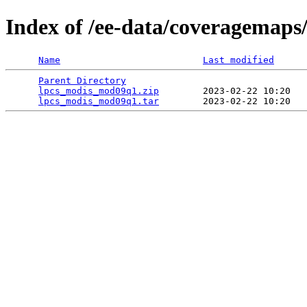
Index of /ee-data/coveragemap
Name
Last modified
Parent Directory
                                 
lpcs_modis_mod09q1.zip
        2023-02-22 10:20   
lpcs_modis_mod09q1.tar