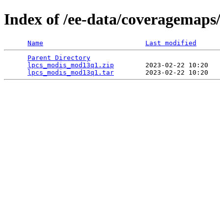
Index of /ee-data/coveragemap
Name
Last modified
Parent Directory
                                 
lpcs_modis_mod13q1.zip
        2023-02-22 10:20   
lpcs_modis_mod13q1.tar