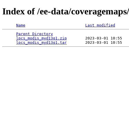
Index of /ee-data/coveragemap
Name
Last modified
Parent Directory
                                 
lpcs_modis_myd13q1.zip
        2023-03-01 10:55   
lpcs_modis_myd13q1.tar