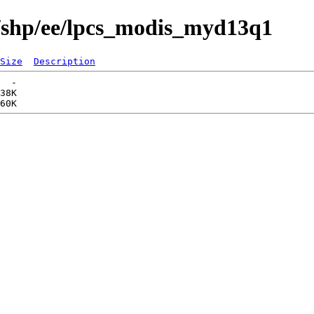
s/shp/ee/lpcs_modis_myd13q1
Size
Description
  -   

38K  
