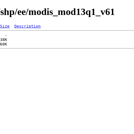
s/shp/ee/modis_mod13q1_v61
Size
Description
  -   

38K  
