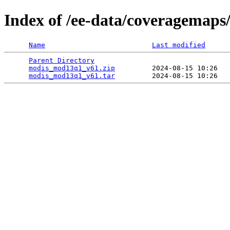
Index of /ee-data/coveragemap
Name
Last modified
Parent Directory
                                 
modis_mod13q1_v61.zip
         2024-08-15 10:26   
modis_mod13q1_v61.tar